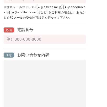
※携帯メールアドレス ([★@ezweb.ne.jp] [★@docomo.n
e.jp] [★@softbank.ne.jp]など) をご利用の場合は、あらか
じめPCメールの受信許可設定を行なって下さい。
電話番号
必須
お問い合わせ内容
任意